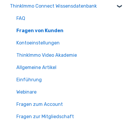
ThinkImmo Connect Wissensdatenbank
FAQ
Fragen zur Mitgliedschaft
FAQ
Fragen zum Account
Fragen von Kunden
Fragen zur Suche
Kontoeinstellungen
ThinkImmo Video Akademie
Allgemeine Artikel
Einführung
Webinare
Fragen zum Account
Fragen zur Mitgliedschaft