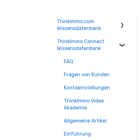
ThinkImmo.com
Wissensdatenbank
ThinkImmo Connect
FAQ
Wissensdatenbank
Fragen zur
Mitgliedschaft
FAQ
Fragen zum Account
Fragen von Kunden
Fragen zur Suche
Kontoeinstellungen
ThinkImmo Video
Akademie
Allgemeine Artikel
Einführung