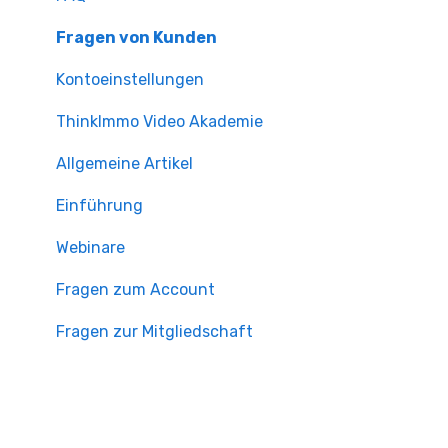
Fragen zum Account
Fragen von Kunden
Fragen zur Suche
Kontoeinstellungen
ThinkImmo Video Akademie
Allgemeine Artikel
Einführung
Webinare
Fragen zum Account
Fragen zur Mitgliedschaft